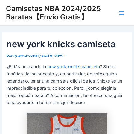
Ir
Camisetas NBA 2024/2025
al
Baratas【Envío Gratis】
Main
contenido
Men
new york knicks camiseta
Por
Quetzalxochitl
/
abril 9, 2025
¿Estás buscando la
new york knicks camiseta
? Si eres
fanático del baloncesto y, en particular, de este equipo
legendario, tener una camiseta oficial de los Knicks es un
imprescindible para tu colección. Pero, ¿cómo elegir la
mejor opción para ti? A continuación, te ofrezco una guía
para ayudarte a tomar la mejor decisión.